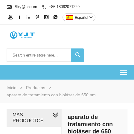

Sky@hnc.cn
+86 18062071229







Español


To
Inicio
>
Productos
>
aparato de tratamiento con bioláser de 650 nm
MÁS
aparato de
PRODUCTOS
tratamiento con
bioláser de 650