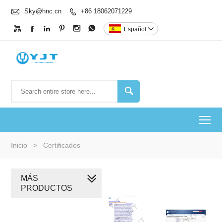

Sky@hnc.cn
+86 18062071229







Español


To
Inicio
>
Certificados
MÁS
PRODUCTOS