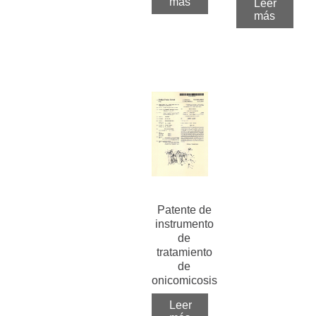
más
Leer
más
Patente de
instrumento
de
tratamiento
de
onicomicosis
Leer