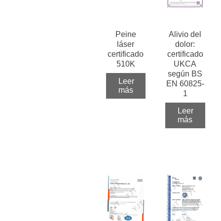
Peine
Alivio del
láser
dolor:
certificado
certificado
510K
UKCA
según BS
Leer
EN 60825-
más
1
Leer
más