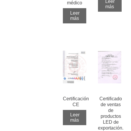
Leer
médico
más
Leer
más
Certificación
Certificado
CE
de ventas
de
Leer
productos
más
LED de
exportación.