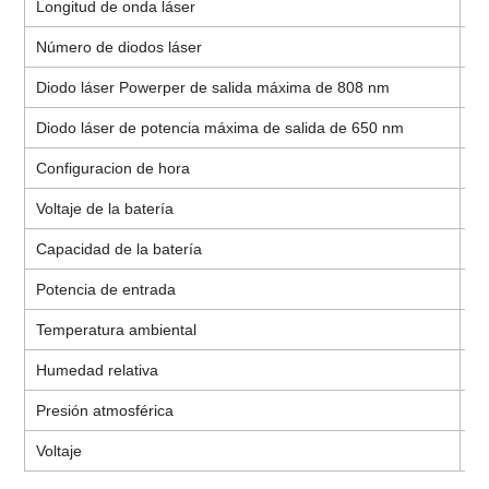
Longitud de onda láser
6
Número de diodos láser
Do
Diodo láser Powerper de salida máxima de 808 nm
1
Diodo láser de potencia máxima de salida de 650 nm
5
Configuracion de hora
15
Voltaje de la batería
CC
Capacidad de la batería
2
Potencia de entrada
≤
Temperatura ambiental
5
Humedad relativa
≤
Presión atmosférica
8
Voltaje
10