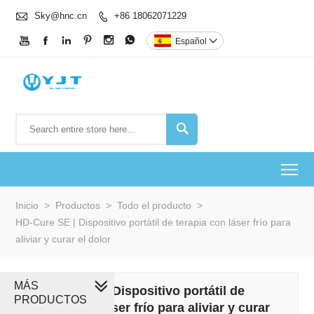

Sky@hnc.cn
+86 18062071229







Español


To
Inicio
>
Productos
>
Todo el producto
>
HD-Cure SE | Dispositivo portátil de terapia con láser frío para
aliviar y curar el dolor
MÁS
HD-Cure SE | Dispositivo portátil de
PRODUCTOS
terapia con láser frío para aliviar y curar