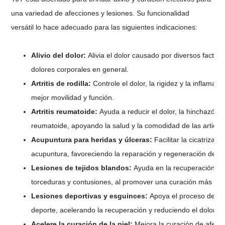
una variedad de afecciones y lesiones. Su funcionalidad
versátil lo hace adecuado para las siguientes indicaciones:
Alivio del dolor:
Alivia el dolor causado por diversos factor
dolores corporales en general.
Artritis de rodilla:
Controle el dolor, la rigidez y la inflamac
mejor movilidad y función.
Artritis reumatoide:
Ayuda a reducir el dolor, la hinchazón y l
reumatoide, apoyando la salud y la comodidad de las articul
Acupuntura para heridas y úlceras:
Facilitar la cicatrizac
acupuntura, favoreciendo la reparación y regeneración de los
Lesiones de tejidos blandos:
Ayuda en la recuperación de 
torceduras y contusiones, al promover una curación más rápid
Lesiones deportivas y esguinces:
Apoya el proceso de cu
deporte, acelerando la recuperación y reduciendo el dolor y 
Acelere la curación de la piel:
Mejora la curación de afecci