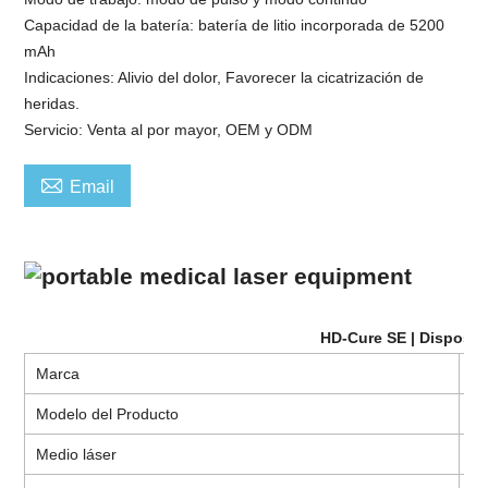
Capacidad de la batería: batería de litio incorporada de 5200
mAh
Indicaciones: Alivio del dolor, Favorecer la cicatrización de
heridas.
Servicio: Venta al por mayor, OEM y ODM

Email
HD-Cure SE | Dispositiv
Marca
Y
Modelo del Producto
HS
Medio láser
Se